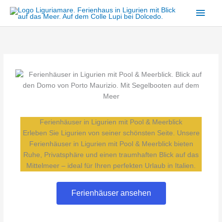
Zum
Haup
Inhalt
springen
Ferienhäuser in Ligurien mit Pool & Meerblick
Erleben Sie Ligurien von seiner schönsten Seite. Unsere
Ferienhäuser in Ligurien mit Pool & Meerblick bieten
Ruhe, Privatsphäre und einen traumhaften Blick auf das
Mittelmeer – ideal für Ihren perfekten Urlaub in Italien.
Ferienhäuser ansehen